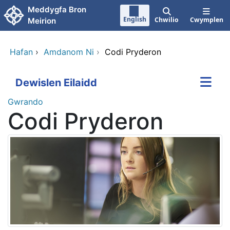
Neidio i'r prif gynnwy
Meddygfa Bron
English
Chwilio
Cwymplen
Meirion
Hafan
›
Amdanom Ni
›
Codi Pryderon
Dewislen Eilaidd
Gwrando
Codi Pryderon