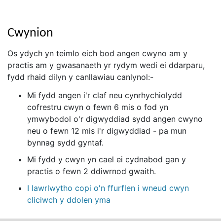
Cwynion
Os ydych yn teimlo eich bod angen cwyno am y
practis am y gwasanaeth yr rydym wedi ei ddarparu,
fydd rhaid dilyn y canllawiau canlynol:-
Mi fydd angen i'r claf neu cynrhychiolydd
cofrestru cwyn o fewn 6 mis o fod yn
ymwybodol o'r digwyddiad sydd angen cwyno
neu o fewn 12 mis i'r digwyddiad - pa mun
bynnag sydd gyntaf.
Mi fydd y cwyn yn cael ei cydnabod gan y
practis o fewn 2 ddiwrnod gwaith.
I lawrlwytho copi o'n ffurflen i wneud cwyn
cliciwch y ddolen yma